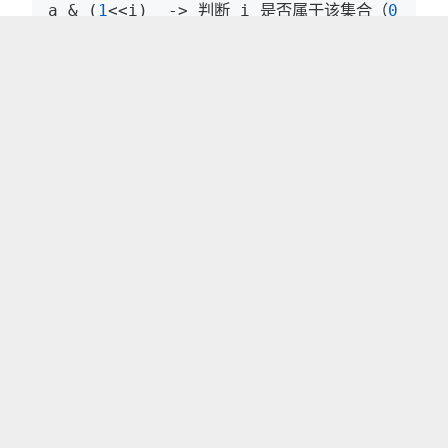
a & 
(
1
<<i)
  ->
 判断 i 是否属于该集合（
0
:不属
集合之间的操作：
a 补   -> ~a

a 交 b -> a & b

a 并 b -> a | b

a 差 b -> a & (~b)
注意：整数在内存中是以补码的形式存在的，输出自然
也是按照补码输出。
【例子】C#语言输出负数。
class
Program
{