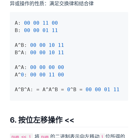
异或操作的性质：满足交换律和结合律
A: 
00
00
11
00
B: 
00
00
01
11
A^B: 
00
00
10
11
B^A: 
00
00
10
11
A^A: 
00
00
00
00
A^
0
: 
00
00
11
00
A^B^A: = A^A^B = 
0
^B = 
00
00
01
11
6. 按位左移操作 <<
将
的二进制表示向左移动
位所得的
num << i
num
i