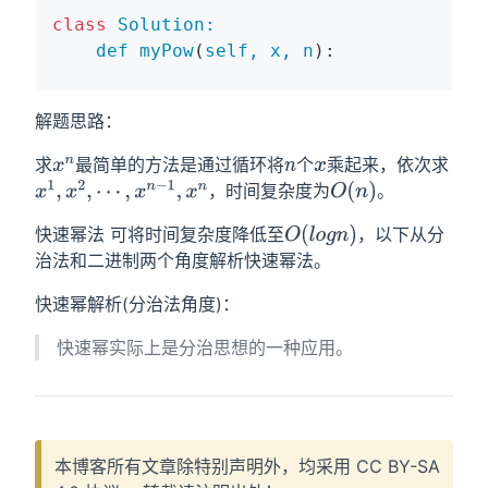
class
Solution:
def
myPow
(
self, 
x
, 
n
):
解题思路：
求
最简单的方法是通过循环将
个
乘起来，依次求
x
n
n
x
，时间复杂度为
。
x
1
,
x
2
,
⋯
,
x
n
−
1
,
x
n
O
(
n
)
快速幂法 可将时间复杂度降低至
，以下从分
O
(
l
o
g
n
)
治法和二进制两个角度解析快速幂法。
快速幂解析(分治法角度)：
快速幂实际上是分治思想的一种应用。
本博客所有文章除特别声明外，均采用
CC BY-SA