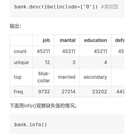
bank.describe(include=[
'O'
]) 
#类别型（cat
输出：
job
marital
education
default
count
45211
45211
45211
45211
unique
12
3
4
2
blue-
top
married
secondary
no
collar
freq
9732
27214
23202
44396
下面用info()观察缺失值的情况。
bank.info()