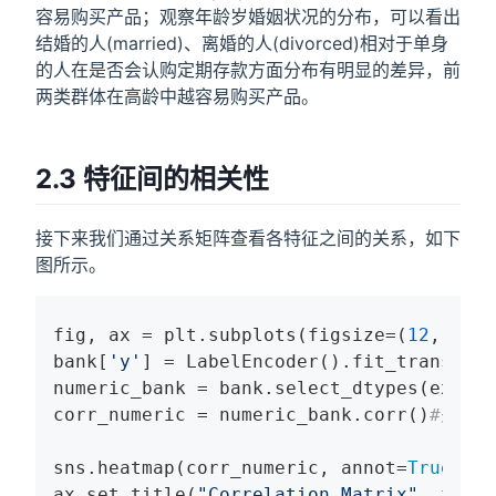
容易购买产品；观察年龄岁婚姻状况的分布，可以看出
结婚的人(married)、离婚的人(divorced)相对于单身
的人在是否会认购定期存款方面分布有明显的差异，前
两类群体在高龄中越容易购买产品。
2.3 特征间的相关性
接下来我们通过关系矩阵查看各特征之间的关系，如下
图所示。
fig, ax = plt.subplots(figsize=(
12
, 
8
))

bank[
'y'
] = LabelEncoder().fit_transform
numeric_bank = bank.select_dtypes(exclud
corr_numeric = numeric_bank.corr()
#关系
sns.heatmap(corr_numeric, annot=
True
, vm
ax.set_title(
"Correlation Matrix"
, fonts