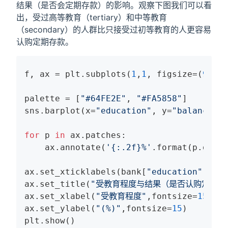
结果（是否会定期存款）的影响。观察下图我们可以看
出，受过高等教育（tertiary）和中等教育
（secondary）的人群比只接受过初等教育的人更容易
认购定期存款。
f, ax = plt.subplots(
1
,
1
, figsize=(
9
,
7
))

palette = [
"#64FE2E"
, 
"#FA5858"
]

sns.barplot(x=
"education"
, y=
"balance"
, 
for
 p 
in
 ax.patches:

    ax.annotate(
'{:.2f}%'
.format(p.get_h
ax.set_xticklabels(bank[
"education"
].uni
ax.set_title(
"受教育程度与结果（是否认购定期存
ax.set_xlabel(
"受教育程度"
,fontsize=
15
)

ax.set_ylabel(
"(%)"
,fontsize=
15
)

plt.show()