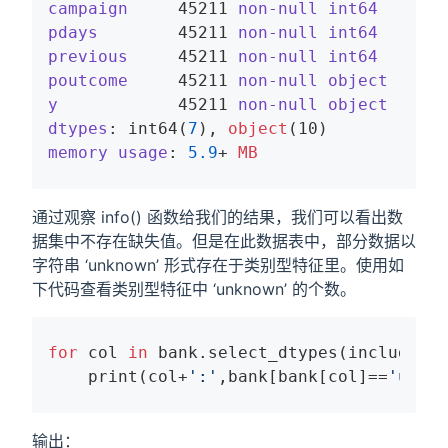
campaign
     45211 
non-null
int64
pdays
        45211 
non-null
int64
previous
     45211 
non-null
int64
poutcome
     45211 
non-null
object
y
            45211 
non-null
object
dtypes
: int64(
7
), 
object
(
10
)
memory
usage
: 
5.9
+ 
MB
通过观察 info() 函数给我们的结果，我们可以看出数
据集中不存在缺失值。但是在此数据表中，部分数据以
字符串 ‘unknown’ 形式存在于类别型特征里。使用如
下代码查看类别型特征中 ‘unknown’ 的个数。
for
 col 
in
 bank.select_dtypes(include=[
'
    print(col+
':'
,bank[bank[col]==
'unkno
输出：