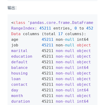
输出：
<
class
 '
pandas
.
core
.
frame
.
DataFrame
'
>
RangeIndex
: 
45211
 entries, 
0
 to 
45210
Data
 columns (total 
17
 columns):

age          
45211
 non-
null
 int64

job          
45211
 non-
null
object
marital
      45211 
non-null
object
education
    45211 
non-null
object
default
      45211 
non-null
object
balance
      45211 
non-null
int64
housing
      45211 
non-null
object
loan
         45211 
non-null
object
contact
      45211 
non-null
object
day
          45211 
non-null
int64
month
        45211 
non-null
object
duration
     45211 
non-null
int64