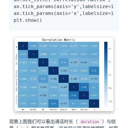
ax.tick_params(axis=
'y'
,labelsize=
11.5
)

ax.tick_params(axis=
'x'
,labelsize=
11.5
)

plt.show()
观察上图我们可以看出通话时长（
）与结
duration