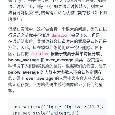
果（
）相关性很高。这也可以很通俗地理解，如果
y
通话时长 = 0，则y =0；如果通话时长越长，则客户
越有可能接受银行的营销活动而认购定期存款（如下图
所示）。
但是在实际中，这样做会有一个很大的问题，因为在执
行通话之前你并不知道
会是多久。但是，
duration
在通话结束后，显然你就会知道客户的意愿是认购还是
拒绝。因此，应在模型训练前将这一特征删除。在下
图，我们把
按
低于或高于其平均值
分成了
duration
below_average
和
over_average
两类，探究这两
种情况下人们购买意愿的差异。根据我们的假设，属于
below_average
的人群中大多数人不会认购定期存
款，属于
over_average
的人群中大多数人会选择认
购定期存款。下方的代码生成的图像验证了我们的猜
想。
sns.set(rc={
'figure.figsize'
:(
11.7
,
8.27
)
sns.set_style(
'whitegrid'
)
