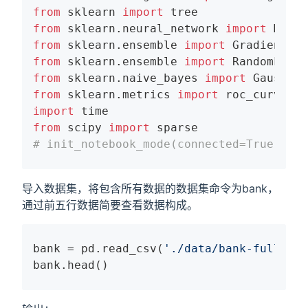
from
 sklearn 
import
from
 sklearn.neural_network 
import
from
 sklearn.ensemble 
import
from
 sklearn.ensemble 
import
from
 sklearn.naive_bayes 
import
from
 sklearn.metrics 
import
import
from
 scipy 
import
# init_notebook_mode(connected=True)
导入数据集，将包含所有数据的数据集命令为bank，
通过前五行数据简要查看数据构成。
bank = pd.read_csv(
'./data/bank-full.csv
bank.head()