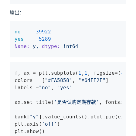
输出：
no
39922
yes
5289
Name:
y,
dtype:
int64
f, ax = plt.subplots(
1
,
1
, figsize=(
4
,
4
))

colors = [
"#FA5858"
, 
"#64FE2E"
]

labels =
"no"
, 
"yes"
ax.set_title(
'是否认购定期存款'
, fontsize=
1
bank[
"y"
].value_counts().plot.pie(explod
plt.axis(
'off'
)

plt.show()