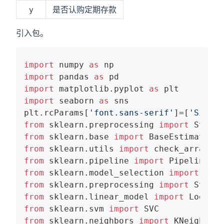
y
是否认购定期存款
引入包。
import
 numpy 
as
import
 pandas 
as
import
 matplotlib.pyplot 
as
import
 seaborn 
as
 sns

plt.rcParams[
'font.sans-serif'
]=[
'SimHei
from
 sklearn.preprocessing 
import
from
 sklearn.base 
import
from
 sklearn.utils 
import
from
 sklearn.pipeline 
import
from
 sklearn.model_selection 
import
from
 sklearn.preprocessing 
import
from
 sklearn.linear_model 
import
from
 sklearn.svm 
import
from
 sklearn.neighbors 
import