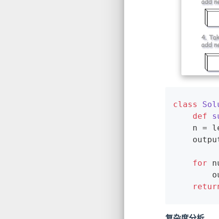
class
Sol
def
s
	n = len(nums)

	output = [[]]

for
 n
	
retur
复杂度分析