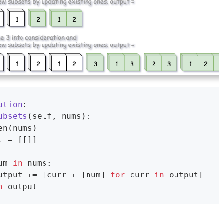
ution
:
ubsets
(self, nums)
:
um 
in
 nums:

	output += [curr + [num] 
for
 curr 
in
 output]

n
 output