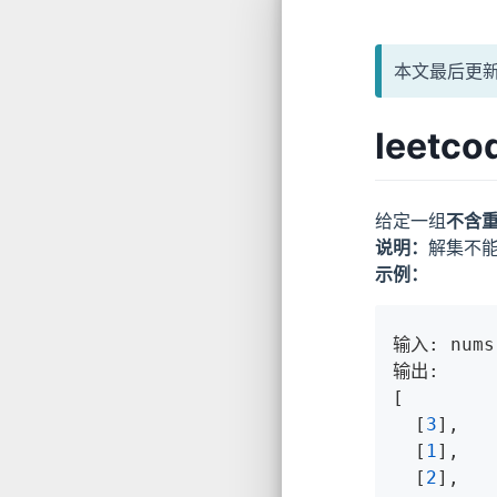
本文最后更新
leetco
给定一组
不含
说明：
解集不
示例：
输入: nums
输出:

[

  [
3
],

  [
1
],

  [
2
],
