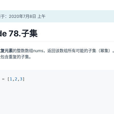
于：2020年7月8日 上午
de 78.子集
重复元素
的整数数组nums，返回该数组所有可能的子集（幂集）
能包含重复的子集。
 = [
1
,
2
,
3
]
