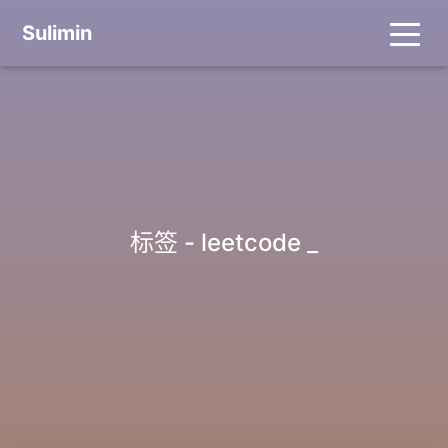
Sulimin
标签 - leetcode
_