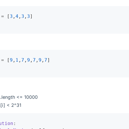
= [
3
,
4
,
3
,
3
]

= [
9
,
1
,
7
,
9
,
7
,
9
,
7
]

.length <= 10000
[i] < 2^31
ution
: