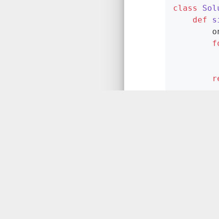
class
Sol
def
s
	
f
			ones = ones ^ num &
			twos = twos ^ num &
r
本博客所有
剑指Offe