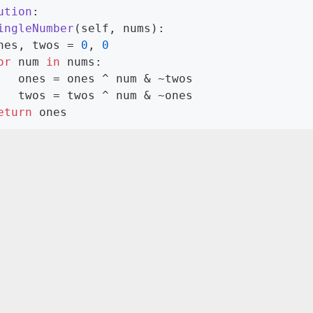
ution
:
ingleNumber
(self, nums)
:
	ones, twos = 
0
, 
0
or
 num 
in
 nums:

 ~twos

 ~ones

eturn
 ones
文章除特别声明外，均采用
CC BY-SA 4.0 协议
，转载请注明出
r65-位运算-不用加减乘除做加法
剑指Offer15-位运算-