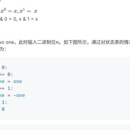
：
x
0
=
x
,
x
1
=
x
 = 0, x & 1 = x​
o one，此时输入二进制位
。如下图所示，通过对状态表的情
n
法为：
 
0
:

== 
0
:

ne
 = 
one
== 
1
:

ne
 = ~
one
 
1
:

 
0