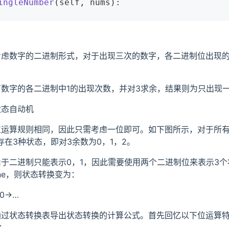
ingleNumber
(self, nums)
:
考虑数字的二进制形式，对于出现三次的数字，各二进制位出现的
数字的各二进制中1的出现次数，并对3求余，结果则为只出现
状态自动机
位运算规则相同，因此只需考虑一位即可。如下图所示，对于所
存在3种状态，即对3余数为0，1，2。
于二进制只能表示0，1，因此需要使用两个二进制位来表示3
one，则状态转换变为：
00->…
通过状态转换表导出状态转换的计算公式。首先回忆以下位运算
：