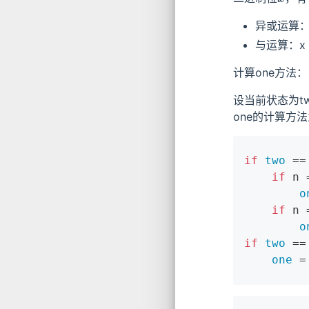
x
异或运算
与运算：x & 0
计算one方法：
设当前状态为tw
one的计算方
if
two
 ==
if
 n 
o
if
 n 
o
if
two
 ==
one
 =