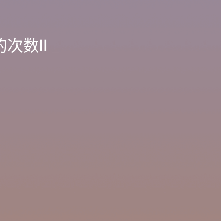
的次数II
_