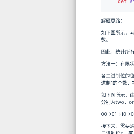
def
s
解题思路：
如下图所示，
数。
因此，统计所有
方法一：有限
各二进制位的
进制1的个数，
如下图所示，由
分别为two，
00->01->10->
接下来，需要
二进制位
，有