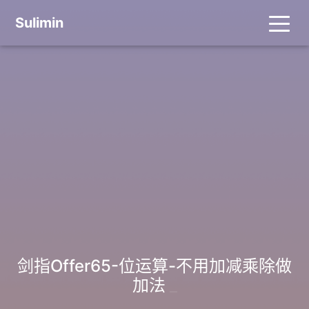
Sulimin
剑指Offer65-位运算-不用加减乘除做
加法
_