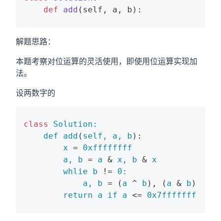
def
add
(self, a, b)
:
解题思路：
本题考察对位运算的灵活使用，即使用位运算实现加
法。
设两数字的
class
Solution:
def
add
(
self, 
a
, 
b
):

x
 = 
0xffffffff
a, 
b
 = 
a
 & 
x, 
b
 & 
x
whlie
b
 != 
0:
a, 
b
 = (
a
 ^ 
b
), (
a
 & 
b
) << 
1
return
a
if
a
 <= 
0x7fffffff
else