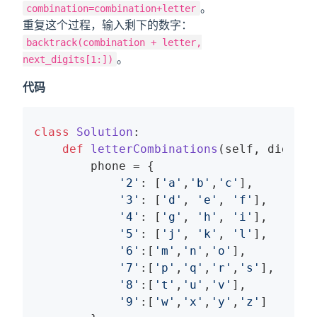
。
combination=combination+letter
重复这个过程，输入剩下的数字：
backtrack(combination + letter,
。
next_digits[1:])
代码
class
Solution
:
def
letterCombinations
(self, digits)
        phone = {

'2'
: [
'a'
,
'b'
,
'c'
],

'3'
: [
'd'
, 
'e'
, 
'f'
],

'4'
: [
'g'
, 
'h'
, 
'i'
],

'5'
: [
'j'
, 
'k'
, 
'l'
],

'6'
:[
'm'
,
'n'
,
'o'
],

'7'
:[
'p'
,
'q'
,
'r'
,
's'
],

'8'
:[
't'
,
'u'
,
'v'
],

'9'
:[
'w'
,
'x'
,
'y'
,
'z'
]
