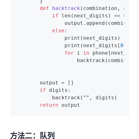
        }

def
backtrack
(combination, next_
if
 len(next_digits) == 
0
:

                output.append(combinatio
else
:

                print(next_digits)

                print(next_digits[
0
])

for
 i 
in
 phone[next_digi
                    backtrack(combinatio
        output = []

if
 digits:

            backtrack(
""
, digits)

return
 output
方法二：队列