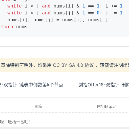
while
 i < j 
and
 nums[i] & 
1
 == 
1
: i += 
1
while
 i < j 
and
 nums[j] & 
1
 == 
0
: j -= 
1
 nums[i]

eturn
 nums
文章除特别声明外，均采用
CC BY-SA 4.0 协议
，转载请注明出
r22-双指针-链表中倒数第k个节点
剑指Offer18-双指针-