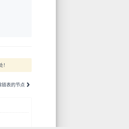
处！
删除链表的节点