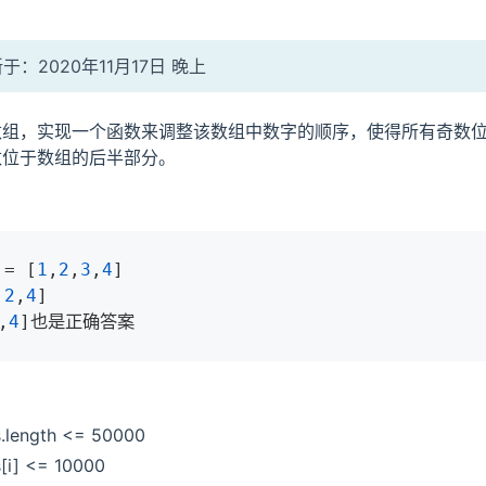
：2020年11月17日 晚上
数组，实现一个函数来调整该数组中数字的顺序，使得所有奇数
数位于数组的后半部分。
= [
1
,
2
,
3
,
4
]

,
2
,
4
]

,
4
]也是正确答案
.length <= 50000
[i] <= 10000