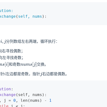
ution:
xchange
(
self, 
nums
):
针
分列数组左右两端，循环执行：
i
,
j
向右寻找偶数；
向左寻找奇数；
和奇数
交换。
m
s
[
i
]
n
u
m
s
[
j
]
指针
左边都是奇数，指针
右边都是偶数。
i
j
ution
:
xchange
(self, nums)
:
	i, j = 
0
, len(nums) - 
1
hile
 i < j:
