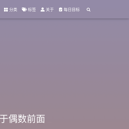
分类
标签
关于
每日目标
数位于偶数前面
_