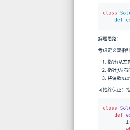
class
Sol
def
e
解题思路：
考虑定义双指
指针
从左
i
指针
从右
j
将偶数
n
u
可始终保证：
class
Sol
def
e
	
w