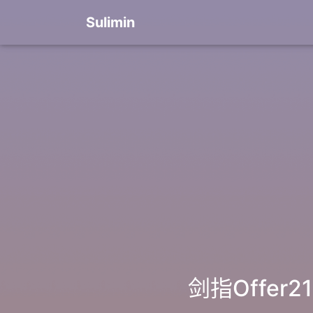
Sulimin
剑指Offe