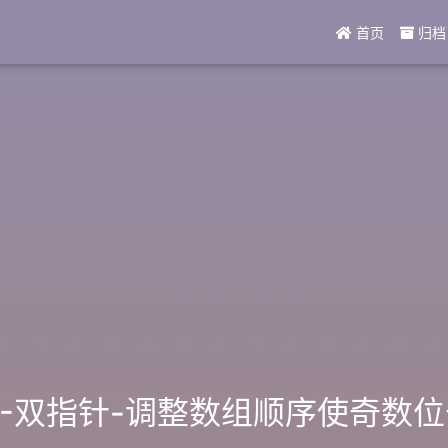
首页
归档
r21-双指针-调整数组顺序使奇