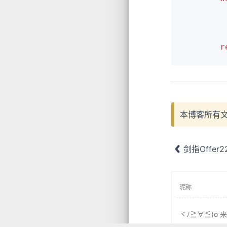
			nums[i], nums[j] = nums[j],
r
本博客所有
剑指Offe