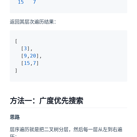
15
7
返回其层次遍历结果：
[

  [
3
],

  [
9
,
20
],

  [
15
,
7
]

]
方法一：广度优先搜索
思路
层序遍历就是把二叉树分层，然后每一层从左到右遍
历：