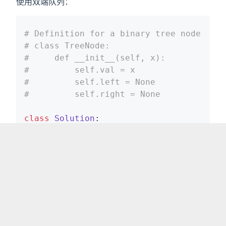
使用双端队列：
# Definition for a binary tree node.
# class TreeNode:
#     def __init__(self, x):
#         self.val = x
#         self.left = None
#         self.right = None
class
Solution
:
def
levelOrder
(self, root: TreeNode)
if
not
 root:
return
 []

        ans = []

        q = deque()

        q.append(root)

while
 len(q):

            size = len(q)

            res = []
