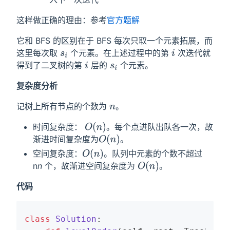
这样做正确的理由：参考
官方题解
它和 BFS 的区别在于 BFS 每次只取一个元素拓展，而
这里每次取
个元素。在上述过程中的第
次迭代就
s
i
i
得到了二叉树的第
层的
个元素。
i
s
i
复杂度分析
记树上所有节点的个数为
。
n
时间复杂度：
。每个点进队出队各一次，故
O
(
n
)
渐进时间复杂度为
。
O
(
n
)
空间复杂度：
。队列中元素的个数不超过
O
(
n
)
n
n
个，故渐进空间复杂度为
。
O
(
n
)
代码
class
Solution
: