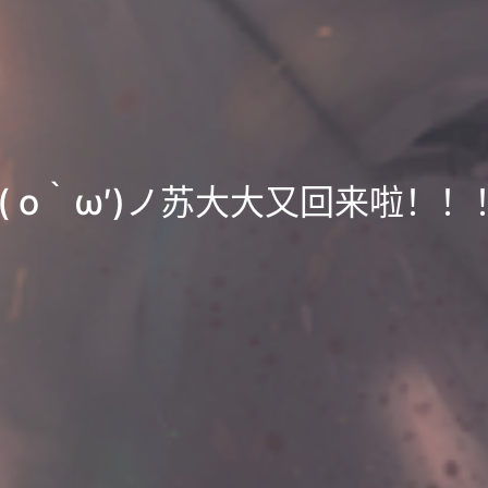
=( o｀ω′)ノ苏大大又回来啦！